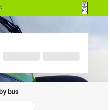
55
EN
 by bus