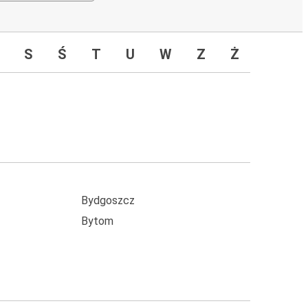
S
Ś
T
U
W
Z
Ż
Bydgoszcz
Bytom