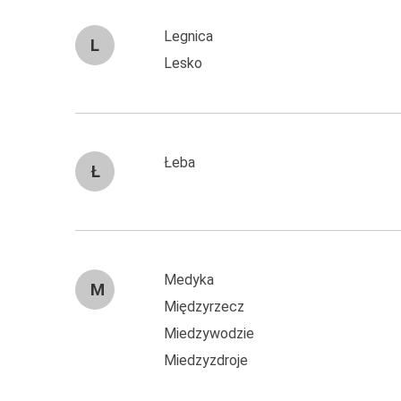
Legnica
L
Lesko
Łeba
Ł
Medyka
M
Międzyrzecz
Miedzywodzie
Miedzyzdroje