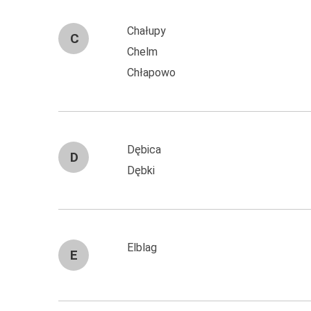
Chałupy
C
Chelm
Chłapowo
Dębica
D
Dębki
Elblag
E