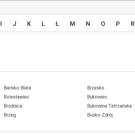
I
J
K
L
Ł
M
N
O
P
R
Bielsko-Biała
Brzesko
Bolesławiec
Bukowiec
Brodnica
Bukowina Tatrzańska
Brzeg
Busko-Zdrój