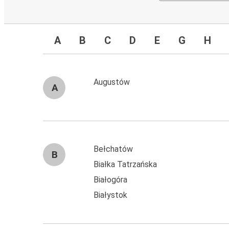
A
B
C
D
E
G
H
Augustów
A
Bełchatów
B
Białka Tatrzańska
Białogóra
Białystok