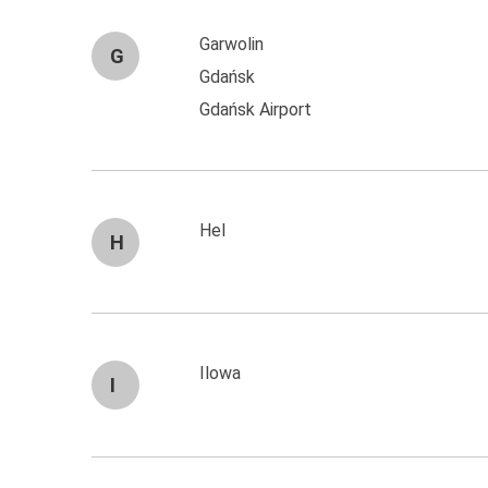
Garwolin
G
Gdańsk
Gdańsk Airport
Hel
H
Ilowa
I