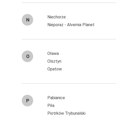
Niechorze
N
Nieporaz - Alvernia Planet
Oława
O
Olsztyn
Opatow
Pabianice
P
Piła
Piotrków Trybunalski